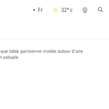
INFORMATIONS PRATIQUES
CONTACT
fr
32°c
onique table parisienne invitée autour d’une
 estivale.