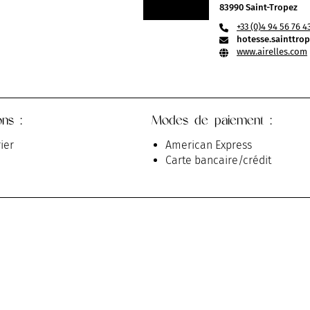
83990 Saint-Tropez
+33 (0)4 94 56 76 4
hotesse.sainttro
www.airelles.com
ons :
Modes de paiement :
ier
American Express
Carte bancaire/crédit