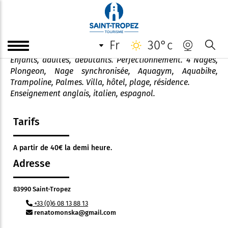
Leçons de natation à domicile
fr
30°c
Maître-Nageur diplômé. Bébé nageur (à partir de 6 mois).
Enfants, adultes, débutants. Perfectionnement. 4 Nages,
Plongeon, Nage synchronisée, Aquagym, Aquabike,
Trampoline, Palmes. Villa, hôtel, plage, résidence.
Enseignement anglais, italien, espagnol.
Tarifs
A partir de 40€ la demi heure.
Adresse
83990 Saint-Tropez
+33 (0)6 08 13 88 13
renatomonska@gmail.com