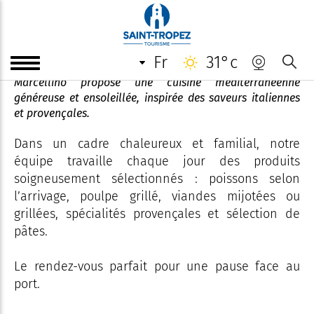
Marcellino
fr
31°c
Avec sa vue imprenable sur le port de Saint-Tropez,
Marcellino propose une cuisine méditerranéenne
généreuse et ensoleillée, inspirée des saveurs italiennes
et provençales.
Dans un cadre chaleureux et familial, notre
équipe travaille chaque jour des produits
soigneusement sélectionnés : poissons selon
l’arrivage, poulpe grillé, viandes mijotées ou
grillées, spécialités provençales et sélection de
pâtes.
Le rendez-vous parfait pour une pause face au
port.