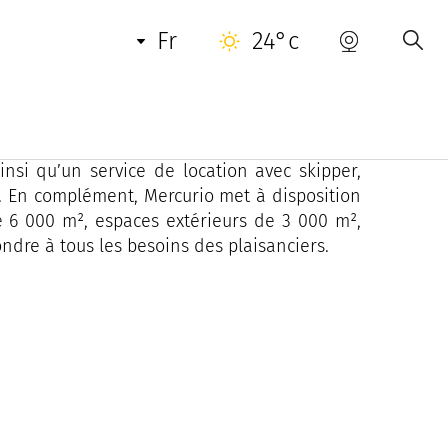
fr
24°c
z depuis plus de 30 ans, est le distributeur
norib Speedboat, Cranchi Yachts et Santasevera
nsi qu’un service de location avec skipper,
e. En complément, Mercurio met à disposition
e 6 000 m², espaces extérieurs de 3 000 m²,
ndre à tous les besoins des plaisanciers.