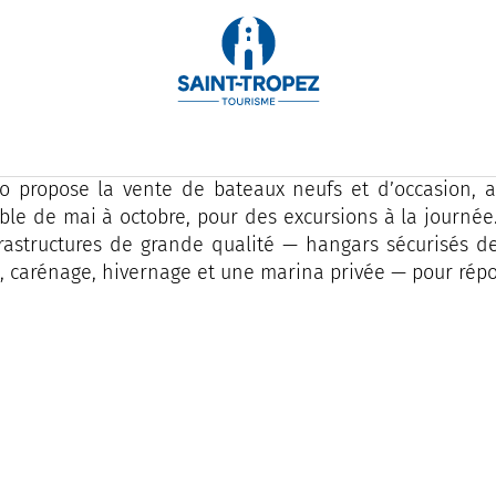
o, acteur incontournable de la plaisance à Saint-Trope
l des marques prestigieuses : Solaris Power, Pirelli Tec
o propose la vente de bateaux neufs et d’occasion, ai
ble de mai à octobre, pour des excursions à la journé
rastructures de grande qualité — hangars sécurisés d
, carénage, hivernage et une marina privée — pour répo