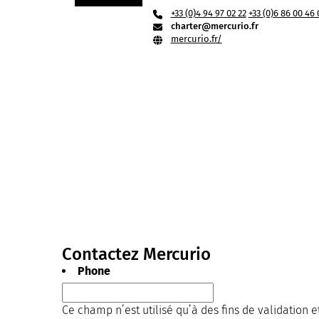
+33 (0)4 94 97 02 22
+33 (0)6 86 00 46 
charter@mercurio.fr
mercurio.fr/
Contactez Mercurio
Phone
Ce champ n’est utilisé qu’à des fins de validation e