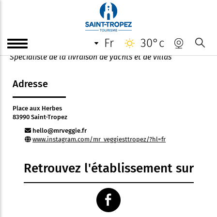
Mr Veggie
fr
30°c
Fruits et légumes frais et locaux de haute qualité
Spécialiste de la livraison de yachts et de villas
Adresse
Place aux Herbes
83990 Saint-Tropez
hello@mrveggie.fr
www.instagram.com/mr_veggiesttropez/?hl=fr
Retrouvez l'établissement sur