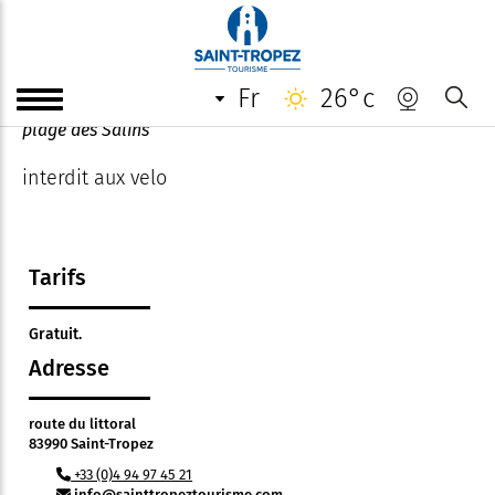
Sentier du littoral
fr
26°c
sentier de bord de mer du centre de Saint-Tropez à la
plage des Salins
interdit aux velo
Tarifs
Gratuit.
Adresse
route du littoral
83990 Saint-Tropez
+33 (0)4 94 97 45 21
info@sainttropeztourisme.com