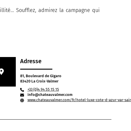
lité... Soufflez, admirez la campagne qui
Adresse
81, Boulevard de Gigaro
83420 La Croix-Valmer
+33 (0)4 94 55 15 15
info@chateauvalmer.com
www.chateauvalmer.com/fr/hotel-luxe-cote-d-azur-var-sain