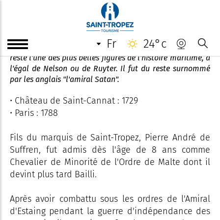
Statue du Bailli de Suffren
fr
24°c
Tacticien remarquable et combattant intrépide, Suffren
reste l'une des plus belles figures de l'histoire maritime, à
l'égal de Nelson ou de Ruyter. Il fut du reste surnommé
par les anglais "l'amiral Satan".
• Château de Saint-Cannat : 1729
• Paris : 1788
Fils du marquis de Saint-Tropez, Pierre André de
Suffren, fut admis dès l'âge de 8 ans comme
Chevalier de Minorité de l'Ordre de Malte dont il
devint plus tard Bailli.
Après avoir combattu sous les ordres de l'Amiral
d'Estaing pendant la guerre d'indépendance des