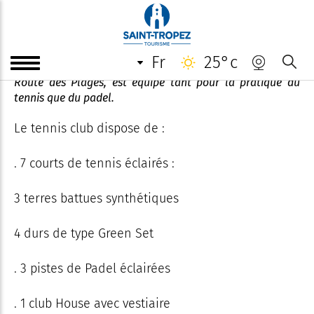
Tennis municipal Pierre-Philippot
fr
25°c
Le centre de tennis municipal Pierre Philippot, situé
Route des Plages, est équipé tant pour la pratique du
tennis que du padel.
Le tennis club dispose de :
. 7 courts de tennis éclairés :
3 terres battues synthétiques
4 durs de type Green Set
. 3 pistes de Padel éclairées
. 1 club House avec vestiaire