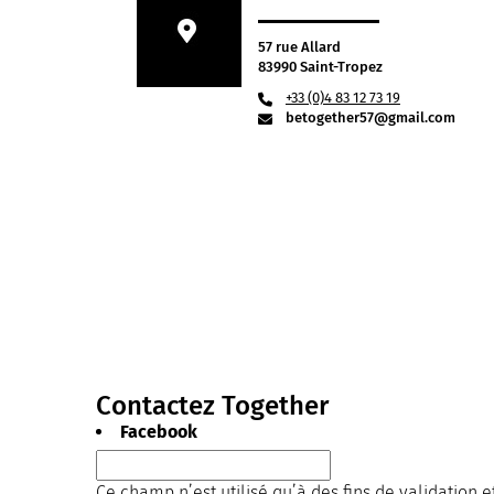
57 rue Allard
83990 Saint-Tropez
+33 (0)4 83 12 73 19
betogether57@gmail.com
Contactez Together
Facebook
Ce champ n’est utilisé qu’à des fins de validation e