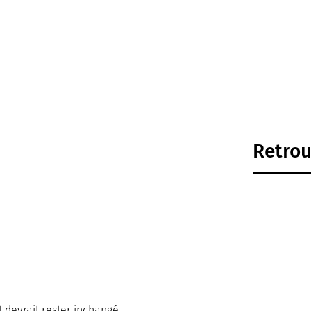
Retrou
t devrait rester inchangé.