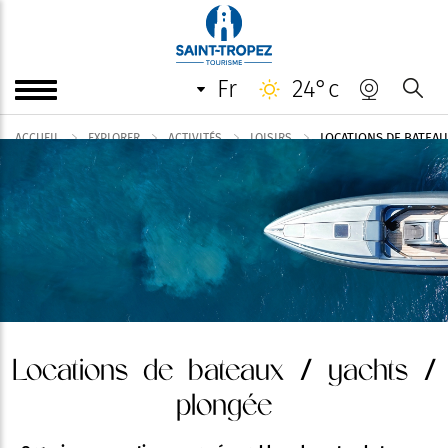
fr
24°c
LOCATIONS DE BATEAU
ACCUEIL
EXPLORER
ACTIVITÉS
LOISIRS
Locations de bateaux / yachts /
plongée