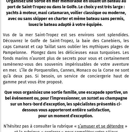
Organisez une sortie en mer mémorable en louant un bateau au
port de Saint-Tropez ou dans le Golfe. Le choix y est très large :
yachts à moteur, maxi catamaran, voilier classique ou moderne,
avec ou sans skipper en charter et même bateau sans permis,
louez le bateau adapté à votre équipée.
Vus de la mer Saint-Tropez est ses environs sont splendides.
Découvrez le Golfe de Saint-Tropez, la baie des Canebiers, les
caps Camarat et cap Taillat sans oublier les mythiques plages de
Pampelonne. Plongez dans les délicieuses eaux turquoises. Les
fonds marins n’auront plus de secrets pour vous et certainement
ramènerez-vous des souvenirs impérissables de votre aventure
en mer. L’île de Porquerolles, Cannes, Monaco ou la Corse ne sont
qu’à deux pas. Si besoin, un service de conciergerie haut de
gamme peut vous être proposé.
Que vous organisiez une sortie famille, une escapade sportive, un
bel événement ou, pour l’impressionner, un
sunset
au champagne
sur un hors-bord d’exception, les spécialistes présentés ci-
dessous vous apporteront entière satisfaction,
pour un moment d’exception.
N’hésitez pas à consulter la rubrique «
s’amuser et se détendre
»