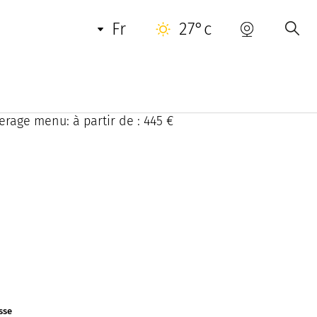
fr
27°c
té une cuisine méditerranéenne entre terre et
au, cette cuisine est une ode à la gastronomie
erage menu: à partir de : 445 €
sse