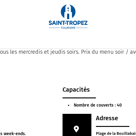
rchestrée par le Chef Arnaud Donckele, elle met en majes
luée par 3 étoiles Michelin et par 19/20 au Gault et Mill
ale.
ous les mercredis et jeudis soirs. Prix du menu soir / av
Capacités
Nombre de couverts : 40
Adresse
les week-ends.
Plage de la Bouillabai