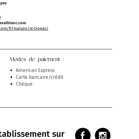
opez
0
evalblanc.com
com/fr/maison/st-tropez/
Modes de paiement :
American Express
Carte bancaire/crédit
Chèque
établissement sur