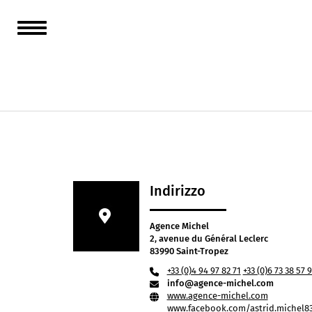
Siamo u
agenzia
Indirizzo
Agence Michel
2, avenue du Général Leclerc
83990 Saint-Tropez
+33 (0)4 94 97 82 71
+33 (0)6 73 38 57 
info@agence-michel.com
www.agence-michel.com
www.facebook.com/astrid.michel83