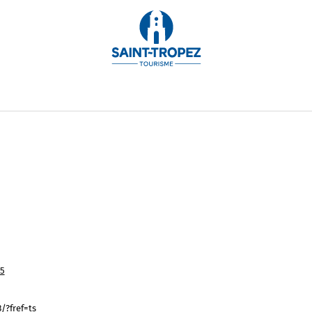
n'agenzia immobiliare specializzata in affitti per vacan
.
95
/?fref=ts