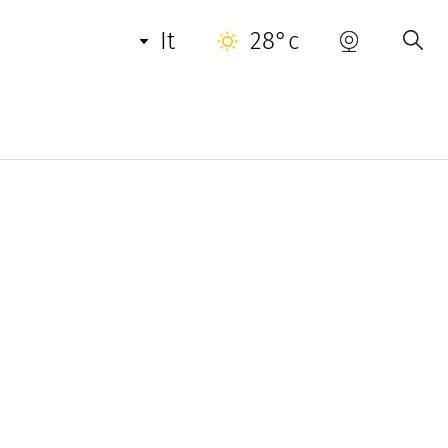
it
28°c
ze. Anche il reparto transazioni è presente in