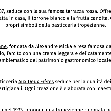
887, seduce con la sua famosa terrazza rossa. Offr
tta in casa, il torrone bianco e la frutta candita.
propri simboli della pasticceria tropézienne.
nne
, fondata da Alexandre Micka e resa famosa da 
do, farcito con una crema leggera e delicatamen
emblematico del patrimonio gastronomico locale
sticceria
Aux Deux Frères
seduce per la qualità dei 
rtigianali. Ogni creazione è elaborata con maest
ta nel 1933, propone una tropézienne rinomata per