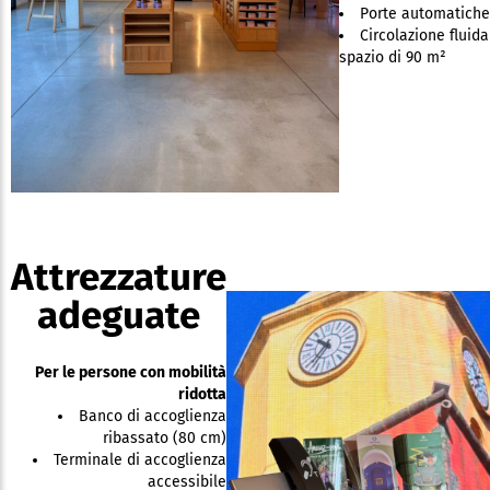
Porte automatiche
Circolazione fluida
spazio di 90 m²
Attrezzature
adeguate
Per le persone con mobilità
ridotta
Banco di accoglienza
ribassato (80 cm)
Terminale di accoglienza
accessibile