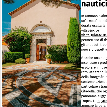
nautic
In autunno, Saint
un’atmosfera più
dorata esalta le 
villaggio. Le
visite guidate de
permettono di ris
gli aneddoti tro
nuova prospettiv
È anche una stag
incontrare i produ
esplorare i
muse
ritrovata tranquil
della fotografia 
contemplazione 
particolare i tra
Citadella, che og
panorama sugges
Tropez. Le
regat
animare la baia, 