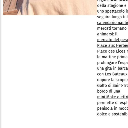
della stagione e
uno spettacolo i
seguire lungo tut
calendario nauti
mercati
tornano
animarsi: il
mercato del pes
Place aux Herbe
Place des Lices
r
le mattine primav
prolungare l’esp
una gita in barca
con
Les Bateaux
oppure la scoper
Golfo di Saint-Tr
bordo di una
mini Moke elettr
permette di espl
penisola in mod
dolce e sostenibi