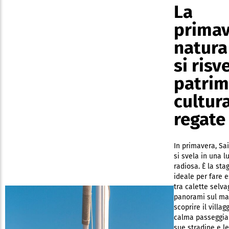
La
primav
natura
si risv
patrim
cultura
regate
In primavera, Sa
si svela in una l
radiosa. È la sta
ideale per fare e
tra calette selva
panorami sul ma
scoprire il villag
calma passeggia
sue stradine e le