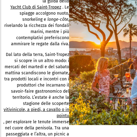
la guida dello
Yacht Club di Saint-Tropez
. Le
spiagge accolgono nuoto,
snorkeling e
longe-côte
,
rivelando la ricchezza dei fondali
marini, mentre i più
contemplativi preferiscono
ammirare le regate dalla riva.
Dal lato della terra, Saint-Tropez
si scopre in un altro modo: i
mercati del martedì e del sabato
mattina scandiscono le giornate,
tra prodotti locali e incontri con i
produttori che incarnano il
savoir-faire gastronomico del
territorio. L’estate è anche la
stagione delle scoperte
vitivinicole, a piedi, a cavallo o in
pointu
, per esplorare le tenute immerse
nel cuore della penisola. Tra una
passeggiata e l’altra, un picnic a