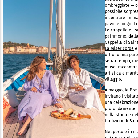
ombreggiate — c
possibile sorpre
incontrare un m
pavone lungo il
Le cappelle e i si
patrimonio, dall
Cappella di Sain
La Miséricorde
offrono una pare
senza tempo, me
musei
raccontano
artistica e marit
villaggio.
A maggio, le
Bra
invitano i visitat
una celebrazion
profondamente r
nella storia e ne
tradizioni di Sain
Nel porto e in ma
regate scandisco