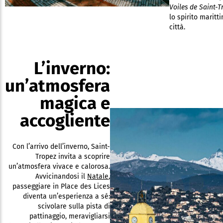
Voiles de Saint-T
lo spirito maritt
città.
L’inverno:
un’atmosfera
magica e
accogliente
Con l’arrivo dell’inverno, Saint-
Tropez invita a scoprire
un’atmosfera vivace e calorosa.
Avvicinandosi il
Natale
,
passeggiare in Place des Lices
diventa un’esperienza a sé:
scivolare sulla pista di
pattinaggio, meravigliarsi