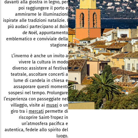
davanti alla giostra in legno, per
poi raggiungere il porto e
ammirarne le illuminazioni
ispirate alle tradizioni natalizie. I
più audaci partecipano al
Bain
de Noël
, appuntamento
emblematico e conviviale della
stagione.
L’inverno è anche un invito a
vivere la cultura in modo
diverso: assistere al festival
teatrale, ascoltare concerti a
lume di candela in chiesa e
assaporare questi momenti
sospesi nel tempo. Prolungare
l’esperienza con passeggiate nel
villaggio, visite ai
musei
o un
giro tra i
mercati
permette di
riscoprire Saint-Tropez in
un’atmosfera pacifica e
autentica, fedele allo spirito del
luogo.