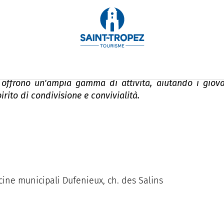
t, gioventù, nautica, tem
 offrono un'ampia gamma di attività, aiutando i giova
irito di condivisione e convivialità.
cine municipali Dufenieux, ch. des Salins