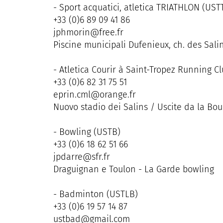
- Sport acquatici, atletica TRIATHLON (UST
+33 (0)6 89 09 41 86
jphmorin@free.fr
Piscine municipali Dufenieux, ch. des Sal
- Atletica Courir à Saint-Tropez Running C
+33 (0)6 82 31 75 51
eprin.cml@orange.fr
Nuovo stadio dei Salins / Uscite da la Bou
- Bowling (USTB)
+33 (0)6 18 62 51 66
jpdarre@sfr.fr
Draguignan e Toulon - La Garde bowling
- Badminton (USTLB)
+33 (0)6 19 57 14 87
ustbad@gmail.com