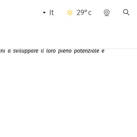
INFORMAZIONI UTILI
it
29°c
po libero
ni a sviluppare il loro pieno potenziale e