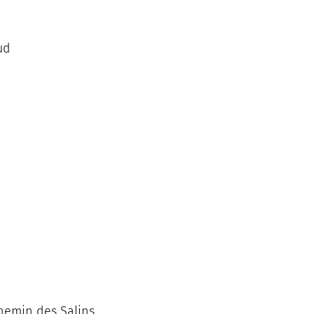
ud
chemin des Salins