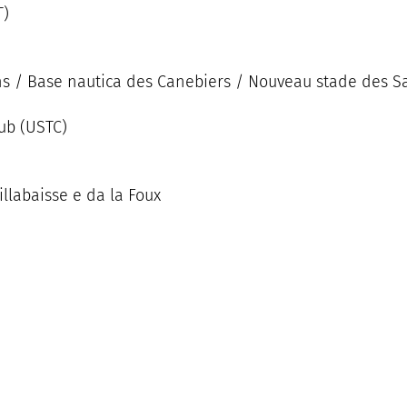
T)
ins / Base nautica des Canebiers / Nouveau stade des Sa
lub (USTC)
illabaisse e da la Foux