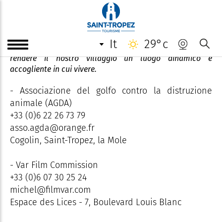
Associazioni - Vita locale
it
29°c
Le associazioni locali svolgono un ruolo attivo nel
rendere il nostro villaggio un luogo dinamico e
accogliente in cui vivere.
- Associazione del golfo contro la distruzione
animale (AGDA)
+33 (0)6 22 26 73 79
asso.agda@orange.fr
Cogolin, Saint-Tropez, la Mole
- Var Film Commission
+33 (0)6 07 30 25 24
michel@filmvar.com
Espace des Lices - 7, Boulevard Louis Blanc