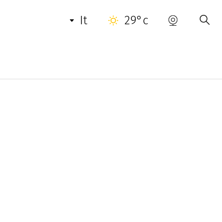
it
29°c
oni più ambite del mondo.
lientela più esigente la migliore selezione di