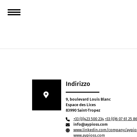
Da Sain
Durante
ville di
Indirizzo
9, boulevard Louis Blanc
Espace des Lices
83990 Saint-Tropez
+33 (0)423 500 234
+33 (0)6 07 61 25 8
info@aypioss.com
www.linkedin.com/company/aypios
www.aypioss.com