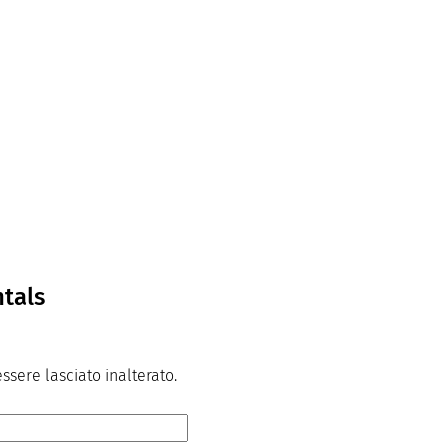
ntals
sere lasciato inalterato.