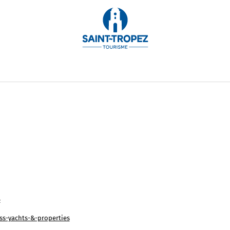
t-Tropez a Monaco, in Costa Azzurra, fino alle destinazi
 tutto l'anno, AYPIOSS Luxury Villa Rentals offre alla c
 lusso con servizi su misura.
6
s-yachts-&-properties