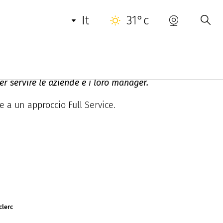
INFORMAZIONI UTILI
CONTATTO
it
31°c
r servire le aziende e i loro manager.
e a un approccio Full Service.
clerc