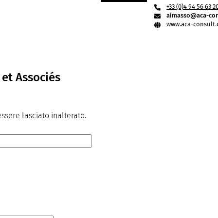
+33 (0)4 94 56 63 2
aimasso@aca-con
www.aca-consult
et Associés
sere lasciato inalterato.