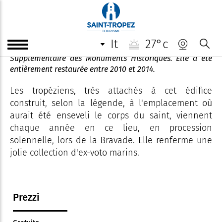
Cappella del convento
it
27°c
Edifiée en 1764 cette chapelle est Inscrite à l'Inventaire
Supplémentaire des Monuments Historiques. Elle a été
entièrement restaurée entre 2010 et 2014.
Les tropéziens, très attachés à cet édifice
construit, selon la légende, à l'emplacement où
aurait été enseveli le corps du saint, viennent
chaque année en ce lieu, en procession
solennelle, lors de la Bravade. Elle renferme une
jolie collection d'ex-voto marins.
Prezzi