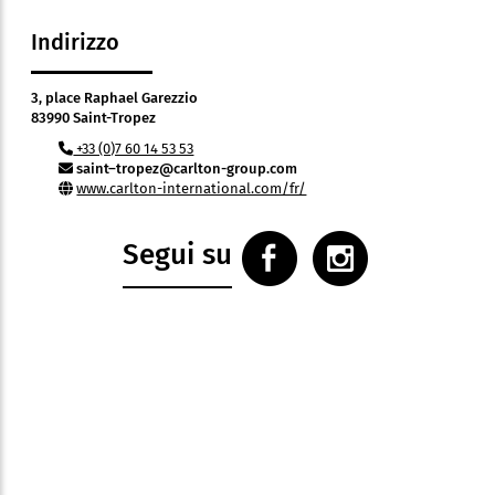
Indirizzo
3, place Raphael Garezzio
83990 Saint-Tropez
+33 (0)7 60 14 53 53
saint–tropez@carlton-group.com
www.carlton-international.com/fr/
Segui su