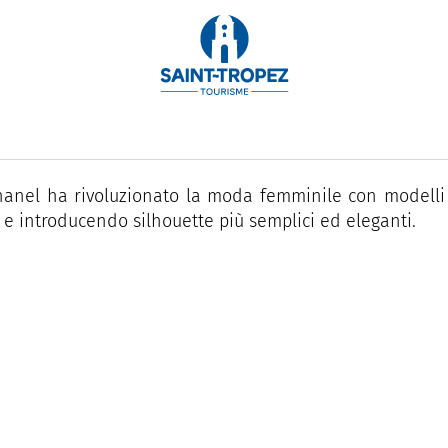
è stata fondata nel 1910 da Gabrielle "Coco" Chanel.
ue umili origini come negozio di cappelli a Parigi, Chan
del lusso mondiale.
anel ha rivoluzionato la moda femminile con modelli 
i e introducendo silhouette più semplici ed eleganti.