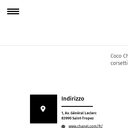
Chanel 
Dalle s
moda e 
Coco Ch
corsett
Indirizzo
1, Av. Général Leclerc
83990 Saint-Tropez
www.chanel.com/fr/