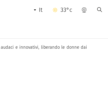
it
33°c
el è diventato uno dei nomi più iconici della
audaci e innovativi, liberando le donne dai