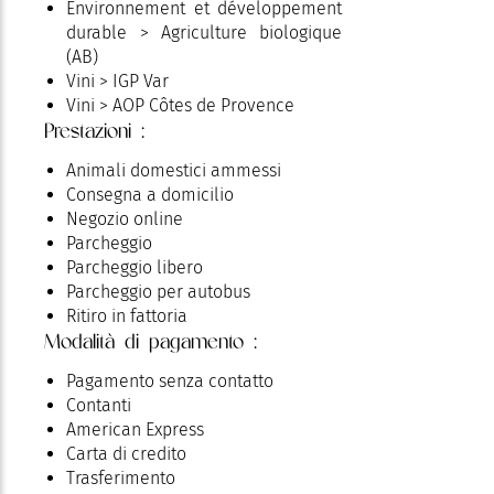
Environnement et développement
durable > Agriculture biologique
(AB)
Vini > IGP Var
Vini > AOP Côtes de Provence
Prestazioni :
Vignerons Indépendants > Caves
particulières - vignerons
Animali domestici ammessi
indépendants
Consegna a domicilio
Negozio online
Parcheggio
Parcheggio libero
Parcheggio per autobus
Ritiro in fattoria
Modalità di pagamento :
Pagamento senza contatto
Contanti
American Express
Carta di credito
Trasferimento