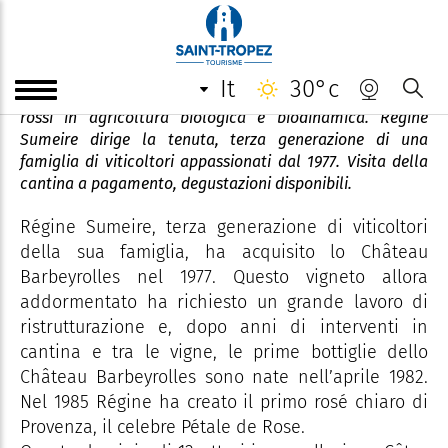
Château Barbeyrolles
it
30°c
Lo Château Barbeyrolles produce vini bianchi, rosati e
rossi in agricoltura biologica e biodinamica. Régine
Sumeire dirige la tenuta, terza generazione di una
famiglia di viticoltori appassionati dal 1977. Visita della
cantina a pagamento, degustazioni disponibili.
Régine Sumeire, terza generazione di viticoltori
della sua famiglia, ha acquisito lo Château
Barbeyrolles nel 1977. Questo vigneto allora
addormentato ha richiesto un grande lavoro di
ristrutturazione e, dopo anni di interventi in
cantina e tra le vigne, le prime bottiglie dello
Château Barbeyrolles sono nate nell’aprile 1982.
Nel 1985 Régine ha creato il primo rosé chiaro di
Provenza, il celebre Pétale de Rose.