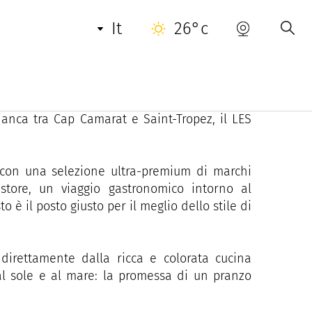
it
26°c
leganza e spirito della Riviera. Arredamento
outique estiva e un'atmosfera festosa con DJ
anca tra Cap Camarat e Saint-Tropez, il LES
, con una selezione ultra-premium di marchi
store, un viaggio gastronomico intorno al
 è il posto giusto per il meglio dello stile di
 direttamente dalla ricca e colorata cucina
l sole e al mare: la promessa di un pranzo