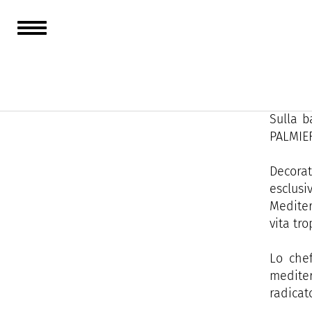
Sulla b
raffina
ogni po
Sulla b
PALMIER
Decorat
esclus
Mediter
vita tr
Lo chef
medite
radicat