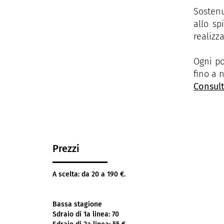
Sostenu
allo sp
realizz
Ogni po
fino a 
Consult
Prezzi
A scelta: da 20 a 190 €.
Bassa stagione
Sdraio di 1a linea: 70