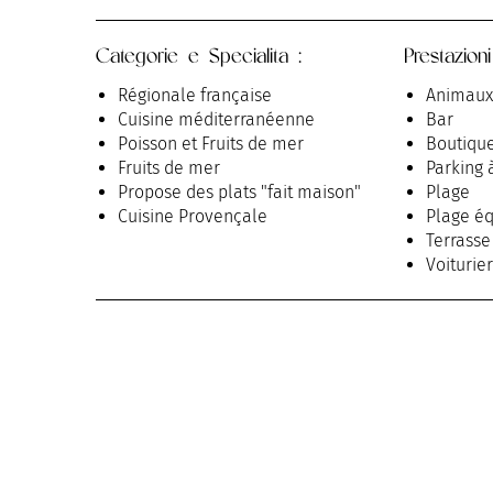
Categorie e Specialita :
Prestazioni
Régionale française
Animaux
Cuisine méditerranéenne
Bar
Poisson et Fruits de mer
Boutiqu
Fruits de mer
Parking 
Propose des plats "fait maison"
Plage
Cuisine Provençale
Plage éq
Terrasse
Voiturier