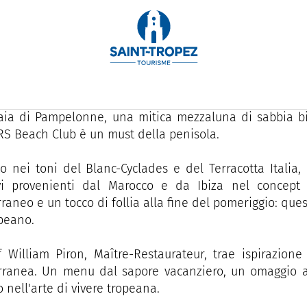
aia di Pampelonne, il Beach Club Les Palmiers unisce e
to, cucina mediterranea dello chef William Piron, una b
meriggio.
aia di Pampelonne, una mitica mezzaluna di sabbia bi
S Beach Club è un must della penisola.
o nei toni del Blanc-Cyclades e del Terracotta Italia
ivi provenienti dal Marocco e da Ibiza nel concept 
raneo e un tocco di follia alla fine del pomeriggio: questo
opeano.
 William Piron, Maître-Restaurateur, trae ispirazione
rranea. Un menu dal sapore vacanziero, un omaggio a
o nell'arte di vivere tropeana.