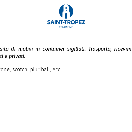
émésud
sito di mobili in container sigillati. Trasporto, ricevi
i e privati.
ne, scotch, pluriball, ecc...