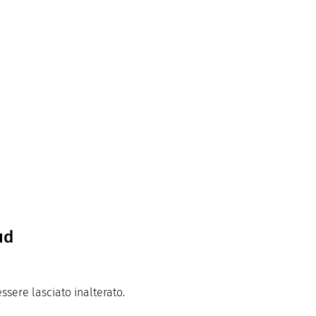
ud
sere lasciato inalterato.