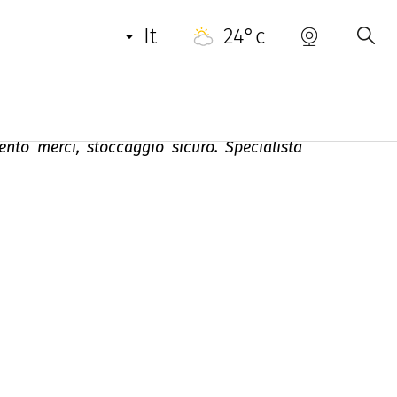
INFORMAZIONI UTILI
CONTATTO
it
24°c
mento merci, stoccaggio sicuro. Specialista