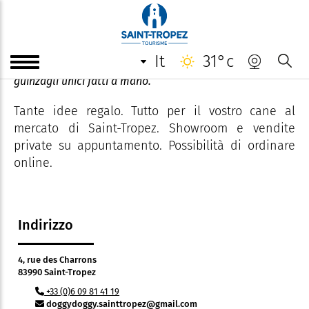
Doggy Doggy
it
31°c
Accessori chic e originali per cani e gatti. Collari e
guinzagli unici fatti a mano.
Tante idee regalo. Tutto per il vostro cane al
mercato di Saint-Tropez. Showroom e vendite
private su appuntamento. Possibilità di ordinare
online.
Indirizzo
4, rue des Charrons
83990 Saint-Tropez
+33 (0)6 09 81 41 19
doggydoggy.sainttropez@gmail.com