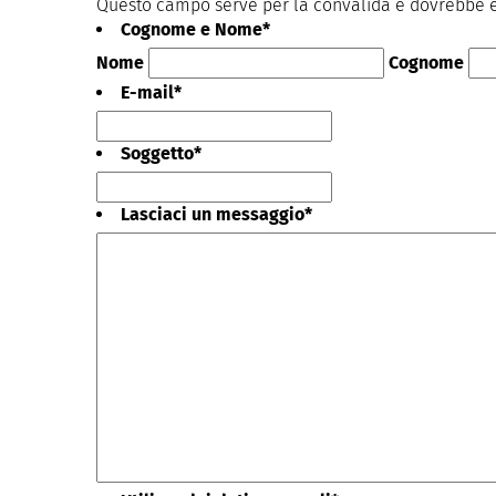
Questo campo serve per la convalida e dovrebbe es
Cognome e Nome
*
Nome
Cognome
E-mail
*
Soggetto
*
Lasciaci un messaggio
*