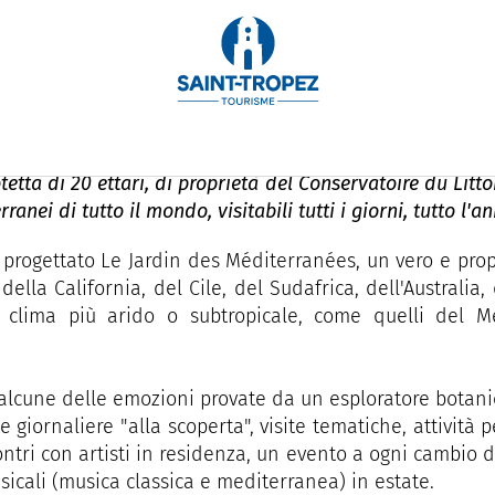
PR
 Le Jardin des Méditerr
etta di 20 ettari, di proprietà del Conservatoire du Litt
ranei di tutto il mondo, visitabili tutti i giorni, tutto l'a
 progettato Le Jardin des Méditerranées, un vero e propr
lla California, del Cile, del Sudafrica, dell'Australia
 clima più arido o subtropicale, come quelli del Me
alcune delle emozioni provate da un esploratore botanic
giornaliere "alla scoperta", visite tematiche, attività p
ntri con artisti in residenza, un evento a ogni cambio di
cali (musica classica e mediterranea) in estate.