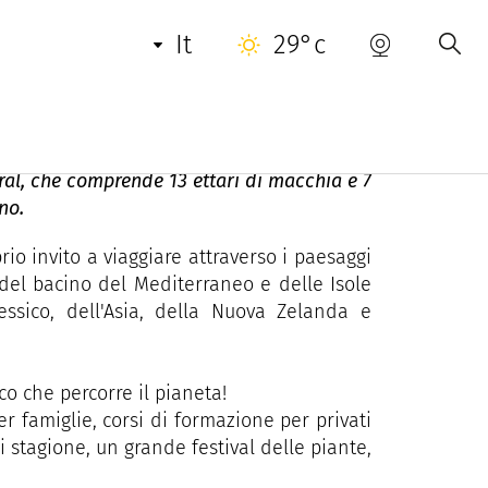
ENOTA
INFORMAZIONI UTILI
CONTATTO
it
29°c
anées
oral, che comprende 13 ettari di macchia e 7
nno.
io invito a viaggiare attraverso i paesaggi
, del bacino del Mediterraneo e delle Isole
ssico, dell'Asia, della Nuova Zelanda e
o che percorre il pianeta!
er famiglie, corsi di formazione per privati
 stagione, un grande festival delle piante,