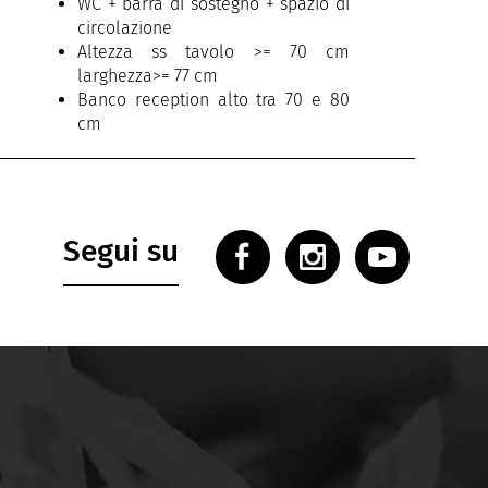
WC + barra di sostegno + spazio di
circolazione
Altezza ss tavolo >= 70 cm
larghezza>= 77 cm
Banco reception alto tra 70 e 80
cm
Ascensore (80 x 130 cm) e porta >=
77 cm
Segui su