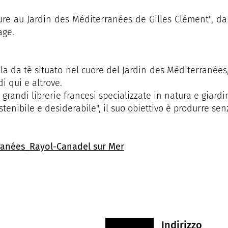
ture au Jardin des Méditerranées de Gilles Clément", da 
age.
ala da tè situato nel cuore del Jardin des Méditerranées,
i qui e altrove.
ù grandi librerie francesi specializzate in natura e giard
tenibile e desiderabile", il suo obiettivo è produrre senz
ranées_Rayol-Canadel sur Mer
Indirizzo