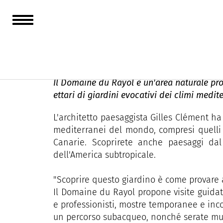
Domaine du Rayol,
Il Domaine du Rayol è un'area naturale prot
ettari di giardini evocativi dei climi mediter
L'architetto paesaggista Gilles Clément ha
mediterranei del mondo, compresi quelli de
Canarie. Scoprirete anche paesaggi dal
dell'America subtropicale.
"Scoprire questo giardino è come provare 
Il Domaine du Rayol propone visite guidate 
e professionisti, mostre temporanee e inco
un percorso subacqueo, nonché serate musi