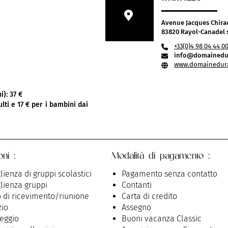
Avenue Jacques Chira
83820 Rayol-Canadel 
+33(0)4 98 04 44 0
info@domainedur
www.domainedura
i): 37 €
ti e 17 € per i bambini dai
oni :
Modalità di pagamento :
lienza di gruppi scolastici
Pagamento senza contatto
lienza gruppi
Contanti
 di ricevimento/riunione
Carta di credito
io
Assegno
eggio
Buoni vacanza Classic