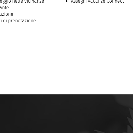
eggio nelle vicinanze
Assegni vacanze Connect
rante
razione
zi di prenotazione