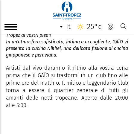
Gaïo
it
25°c
Affacciato sul porto e sul villaggio, GAÏO mette Saint-
Tropez ai vostri piedi!
In un'atmosfera sofisticata, intima e accogliente, GAÏO vi
presenta la cucina Nikkei, una delicata fusione di cucina
giapponese e peruviana.
Artisti dal vivo daranno il ritmo alla vostra cena
prima che il GAÏO si trasformi in un club fino alle
prime ore del mattino. Il mitico e leggendario Club
torna a essere il quartier generale di tutti gli
amanti delle notti tropeane. Aperto dalle 20:00
alle 5:00.