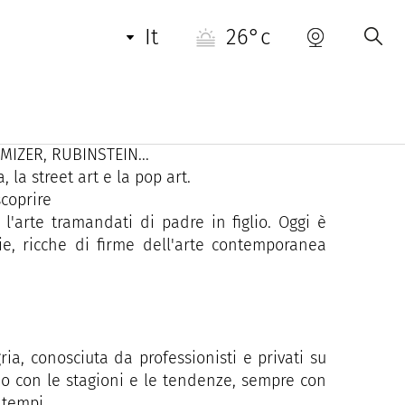
it
26°c
odo permanente i principali nomi della scena
 giovani artisti emergenti.
e: BANKSY, BARANES, BOUTET, BRITTO, C215,
MIZER, RUBINSTEIN...
la street art e la pop art.
scoprire
'arte tramandati di padre in figlio. Oggi è
ie, ricche di firme dell'arte contemporanea
gria, conosciuta da professionisti e privati su
ano con le stagioni e le tendenze, sempre con
 tempi.