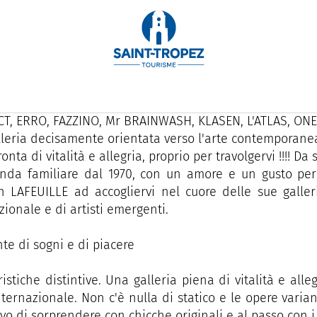
0, la Galerie Saint Martin si impegna a presentare in m
ca contemporanea internazionale e a sostenere il lavoro di
lezione di artisti di talento di fama internazional
T, ERRO, FAZZINO, Mr BRAINWASH, KLASEN, L'ATLAS, ONE
leria decisamente orientata verso l'arte contemporanea, 
nta di vitalità e allegria, proprio per travolgervi !!!! Da 
nda familiare dal 1970, con un amore e un gusto per l
 LAFEUILLE ad accogliervi nel cuore delle sue galler
zionale e di artisti emergenti.
te di sogni e di piacere
ristiche distintive. Una galleria piena di vitalità e alle
nternazionale. Non c'è nulla di statico e le opere vari
tivo di sorprendere con chicche originali e al passo con i