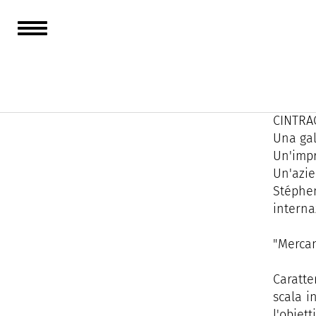
Dal 197
artisti
Una se
CINTRAC
Una gal
Un'impro
Un'azie
Stéphen
interna
"Mercan
Caratte
scala i
l'obiet