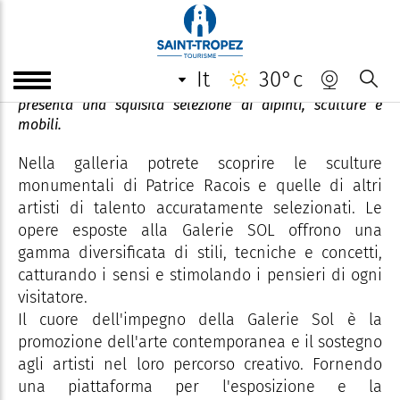
Galerie Sol
it
30°c
La Galerie SOL è un vero e proprio talent-spotter, che
presenta una squisita selezione di dipinti, sculture e
mobili.
Nella galleria potrete scoprire le sculture
monumentali di Patrice Racois e quelle di altri
artisti di talento accuratamente selezionati. Le
opere esposte alla Galerie SOL offrono una
gamma diversificata di stili, tecniche e concetti,
catturando i sensi e stimolando i pensieri di ogni
visitatore.
Il cuore dell'impegno della Galerie Sol è la
promozione dell'arte contemporanea e il sostegno
agli artisti nel loro percorso creativo. Fornendo
una piattaforma per l'esposizione e la