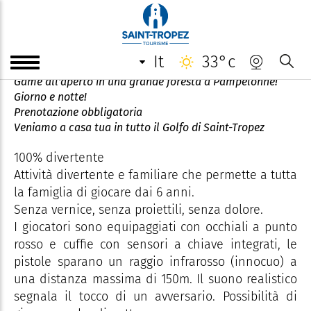
Gioco della foresta laser
it
33°c
Vieni ad affrontare i tuoi amici, la tua famiglia al Laser
Game all'aperto in una grande foresta a Pampelonne!
Giorno e notte!
Prenotazione obbligatoria
Veniamo a casa tua in tutto il Golfo di Saint-Tropez
100% divertente
Attività divertente e familiare che permette a tutta
la famiglia di giocare dai 6 anni.
Senza vernice, senza proiettili, senza dolore.
I giocatori sono equipaggiati con occhiali a punto
rosso e cuffie con sensori a chiave integrati, le
pistole sparano un raggio infrarosso (innocuo) a
una distanza massima di 150m. Il suono realistico
segnala il tocco di un avversario. Possibilità di