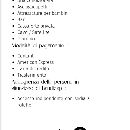
Aria condizionata
Asciugacapelli
Attrezzature per bambini
Bar
Cassaforte privata
Cavo / Satellite
Giardino
Modalità di pagamento :
Lavanderia
Lettino
Contanti
Minibar
American Express
Parcheggio
Carta di credito
Parcheggio privato
Trasferimento
Piscina
Accoglienza delle persone in
Piscina esterna
situazione di handicap :
Piscina riscaldata
Punti di ricarica per veicoli elettrici
Accesso indipendente con sedia a
Ricezione notturna
rotelle
Ristorante
Sala di sport
Televisione