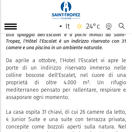
L'Escalet Hotel
it
24°c
Situato nel cuore di una tenuta protetta, proprio accanto
alla spiaggia dell'Escalet e a pochi minuti da Saint-
Tropez, l'Hôtel l'Escalet è un indirizzo riservato con 31
camere e una piscina in un ambiente naturale.
Da aprile a ottobre, l'Hotel l'Escalet vi apre le
porte di un indirizzo riservato immerso nelle
colline boscose dell'Escalet, nel cuore di una
proprietà di oltre 4.000 m². Un rifugio
mediterraneo pensato per rallentare, respirare e
assaporare ogni momento.
La casa ospita 31 chiavi, di cui 26 camere da letto,
4 Junior Suite e una suite con terrazza privata,
concepite come bozzoli aperti sulla natura. Nel