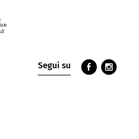
9
l.fr
.fr
Segui su