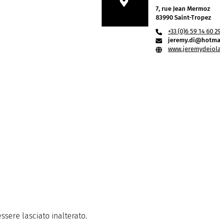
7, rue Jean Mermoz
83990 Saint-Tropez
+33 (0)6 59 14 60 2
jeremy.di@hotmai
www.jeremydeiola
sere lasciato inalterato.