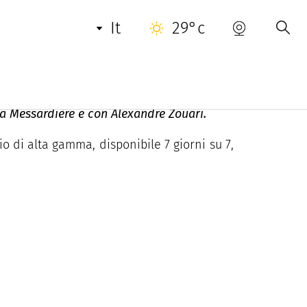
INFORMAZIONI UTILI
CONTATTO
it
29°c
 la Messardière e con Alexandre Zouari.
o di alta gamma, disponibile 7 giorni su 7,