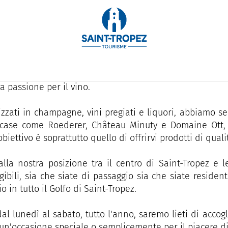
 sulla Route des Beaches a Saint-Tropez, La Cave Bub
re, fondata nel 2003.
 è un punto d'onore offrire un'accoglienza calorosa e
ra passione per il vino.
izzati in champagne, vini pregiati e liquori, abbiamo se
case come Roederer, Château Minuty e Domaine Ott, all
biettivo è soprattutto quello di offrirvi prodotti di quali
alla nostra posizione tra il centro di Saint-Tropez e
gibili, sia che siate di passaggio sia che siate reside
o in tutto il Golfo di Saint-Tropez.
dal lunedì al sabato, tutto l'anno, saremo lieti di accogl
 un'occasione speciale o semplicemente per il piacere di 