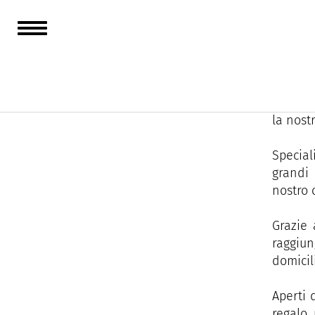
Situata
familia
Per noi
la nost
Special
grandi 
nostro o
Grazie 
raggiun
domicili
Aperti 
regalo,