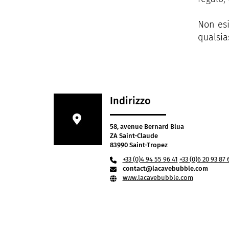
Non esi
qualsia
Indirizzo
58, avenue Bernard Blua
ZA Saint-Claude
83990 Saint-Tropez
+33 (0)4 94 55 96 41
+33 (0)6 20 93 87 
contact@lacavebubble.com
www.lacavebubble.com