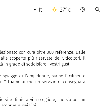
it
27°c
ble è una cantina indipendente a conduzione
 una consulenza personalizzata, condividendo
lezionato con cura oltre 300 referenze. Dalle
e scoperte più riservate dei viticoltori, il
tà in grado di soddisfare i vostri gusti.
 le spiagge di Pampelonne, siamo facilmente
nti. Offriamo anche un servizio di consegna a
iervi e di aiutarvi a scegliere, che sia per un
scoprire nuovi vini.