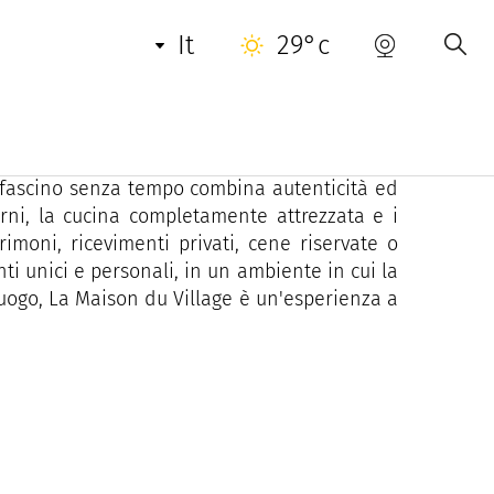
it
29°c
 in un caldo ambiente provenzale. Un luogo
ità ed eleganza.
ison du Village è un luogo eccezionale per
al fascino senza tempo combina autenticità ed
erni, la cucina completamente attrezzata e i
rimoni, ricevimenti privati, cene riservate o
i unici e personali, in un ambiente in cui la
luogo, La Maison du Village è un'esperienza a