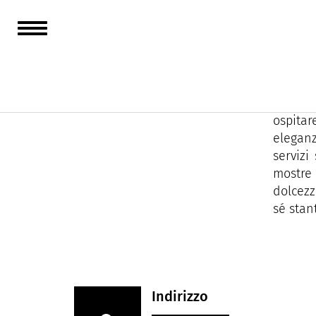
Nel cuo
eccezio
Immers
ospitar
eleganz
servizi
mostre 
dolcezz
sé stan
Indirizzo