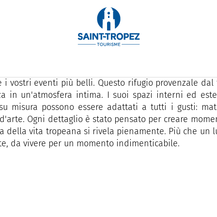
re di Saint-Tropez, La Maison du Village vi accoglie
nale per i vostri eventi privati, che unisce fascino, intim
a nel famoso vicolo pedonale "des Papillons", La Ma
e i vostri eventi più belli. Questo rifugio provenzale d
a in un'atmosfera intima. I suoi spazi interni ed est
 su misura possono essere adattati a tutti i gusti: mat
d'arte. Ogni dettaglio è stato pensato per creare moment
a della vita tropeana si rivela pienamente. Più che un 
te, da vivere per un momento indimenticabile.