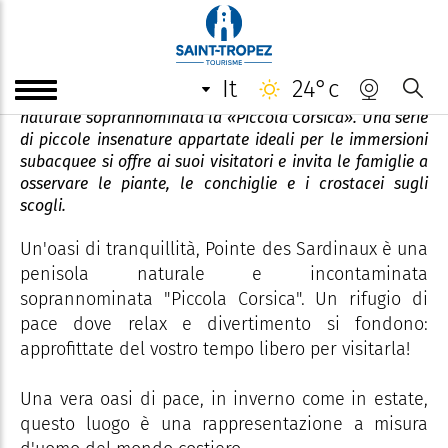
La Pointe des Sardinaux
it
24°c
Luogo di pace, la Pointe des Sardinaux è una penisola
naturale soprannominata la «Piccola Corsica». Una serie
di piccole insenature appartate ideali per le immersioni
subacquee si offre ai suoi visitatori e invita le famiglie a
osservare le piante, le conchiglie e i crostacei sugli
scogli.
Un'oasi di tranquillità, Pointe des Sardinaux è una
penisola naturale e incontaminata
soprannominata "Piccola Corsica". Un rifugio di
pace dove relax e divertimento si fondono:
approfittate del vostro tempo libero per visitarla!
Una vera oasi di pace, in inverno come in estate,
questo luogo è una rappresentazione a misura