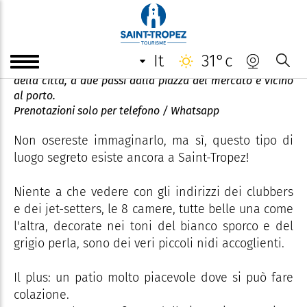
Le Colombier
it
31°c
Benvenuti a Le Colombier, un hotel di charme nel centro
della città, a due passi dalla piazza del mercato e vicino
al porto.
Prenotazioni solo per telefono / Whatsapp
Non osereste immaginarlo, ma sì, questo tipo di
luogo segreto esiste ancora a Saint-Tropez!
Niente a che vedere con gli indirizzi dei clubbers
e dei jet-setters, le 8 camere, tutte belle una come
l'altra, decorate nei toni del bianco sporco e del
grigio perla, sono dei veri piccoli nidi accoglienti.
Il plus: un patio molto piacevole dove si può fare
colazione.