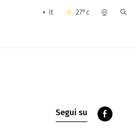
INFORMAZIONI UTILI
it
27°c
Segui su