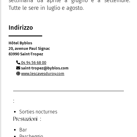
settimana da aprile a giugno e a settembre.
Tutte le sere in luglio e agosto.
Indirizzo
Hôtel Byblos
20, avenue Paul Signac
83990 Saint-Tropez
04 94 56 68 00
saint-tropez@byblos.com
www.lescavesduroy.com
:
Sorties nocturnes
Prestazioni :
Bar
Parcheggio