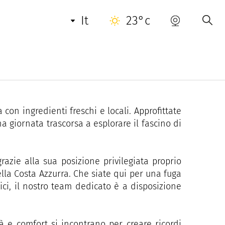
it
23°c
'hotel Lou Mare vi accoglie per un soggiorno
baisse.
date con cura, alcune con una splendida vista
 con ingredienti freschi e locali. Approfittate
 giornata trascorsa a esplorare il fascino di
grazie alla sua posizione privilegiata proprio
ella Costa Azzurra. Che siate qui per una fuga
ci, il nostro team dedicato è a disposizione
tà e comfort si incontrano per creare ricordi