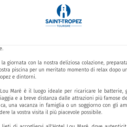
 a soli 10 minuti dal vivace centro di Saint-Tropez, l
ticabile con vista sulla splendida spiaggia di La Bouilla
ro hotel, accogliente e intimo, dispone di 9 camere arre
e.
e la giornata con la nostra deliziosa colazione, preparata
ostra piscina per un meritato momento di relax dopo una
ropez e dintorni.
 Lou Maré è il luogo ideale per ricaricare le batterie, 
piaggia e a breve distanza dalle attrazioni più famose d
ca, una vacanza in famiglia o un soggiorno con gli ami
ere la vostra visita il più piacevole possibile.
lieti di accogliervi all'Hotel Lou Maré, dove autentici