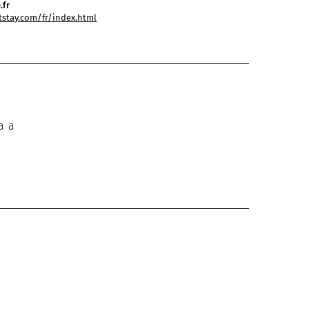
.fr
tstay.com/fr/index.html
a a