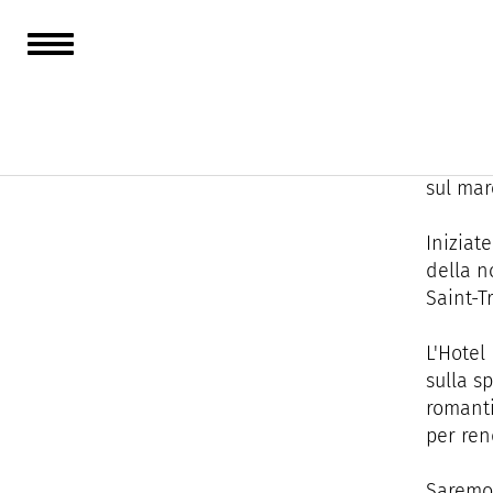
Situato
indimen
Il nost
sul mar
Iniziat
della n
Saint-T
L'Hotel
sulla s
romanti
per rend
Saremo 