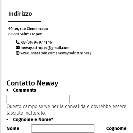
Indirizzo
60 ter, rue Clemenceau
83990 Saint-Tropez
+33 (0)4 94 97 41 16
neway.sttropez@gmail.com
www.instagram.com/neway.sainttropez/
Contatto Neway
Comments
Questo campo serve per la convalida e dovrebbe essere
lasciato inalterato.
Cognome e Nome
*
Nome
Cognome