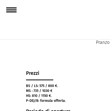
Un hote
e dalle
Camere 
Pranzo 
Prezzi
BS / LS: 575 / 800 €.
MS : 735 / 1030 €
HS: 810 / 1150 €.
P-DEJ/B: formula offerta.