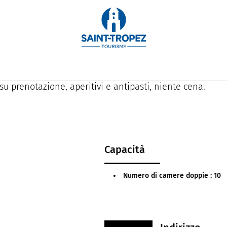
l privato dove vi sentirete come a casa, all'ingresso di 
 spiagge.
uniche e raffinate e magnifico giardino con piscina ris
su prenotazione, aperitivi e antipasti, niente cena.
Capacità
Numero di camere doppie : 10