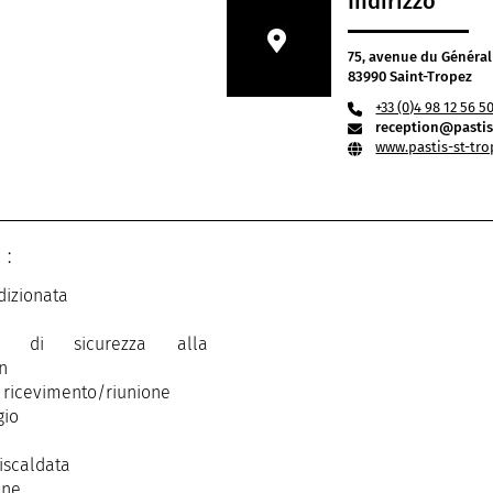
Indirizzo
75, avenue du Général
83990 Saint-Tropez
+33 (0)4 98 12 56 5
reception@pastis
www.pastis-st-tr
 :
dizionata
te di sicurezza alla
n
 ricevimento/riunione
gio
riscaldata
one