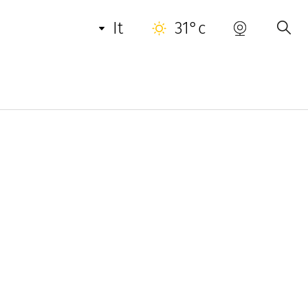
it
31°c
Saint-Tropez, a due passi dal centro, dal porto
caldata circondata da palme secolari.