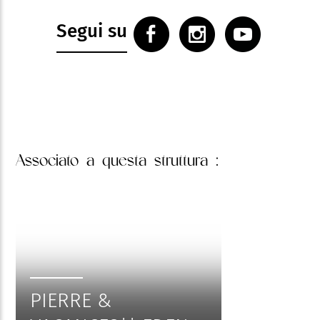
Televisione
Terrazza
Segui su
Associato
a questa struttura :
PIERRE &