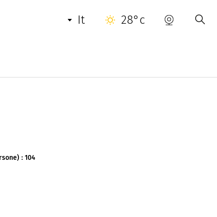
it
28°c
ce Eden Parc, con la sua bella piscina e la
 dal centro di Saint-Tropez.
rsone) : 104