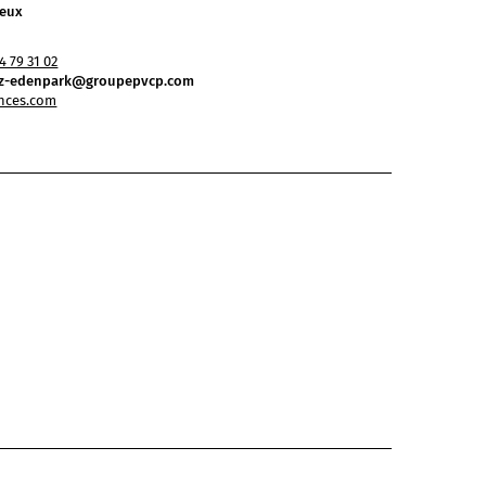
reux
4 79 31 02
pez-edenpark@groupepvcp.com
nces.com