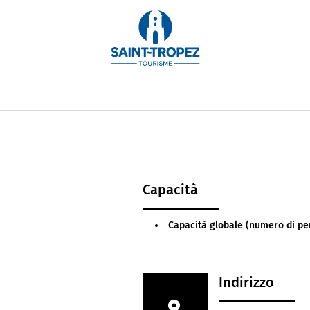
 in un magnifico giardino verde pedonale, il residen
 per bambini, si trova a solo 1 km dal porto, dai negozi e
Capacità
Capacità globale (numero di pe
Indirizzo