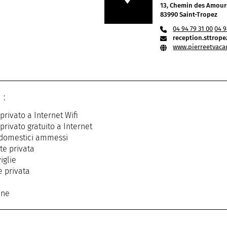
13, Chemin des Amou
83990 Saint-Tropez
04 94 79 31 00
04 9
reception.sttro
www.pierreetvaca
 :
privato a Internet Wifi
privato gratuito a Internet
 domestici ammessi
te privata
iglie
e privata
one