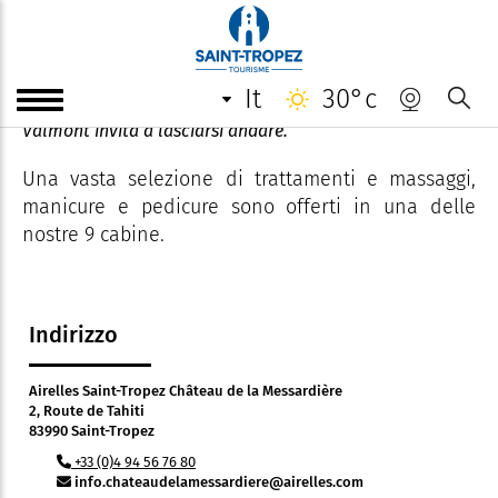
Spa Airelles
it
30°c
Con una superficie di oltre 1.000 m2, la Spa Airelles di
Valmont invita a lasciarsi andare.
Una vasta selezione di trattamenti e massaggi,
manicure e pedicure sono offerti in una delle
nostre 9 cabine.
Indirizzo
Airelles Saint-Tropez Château de la Messardière
2, Route de Tahiti
83990 Saint-Tropez
+33 (0)4 94 56 76 80
info.chateaudelamessardiere@airelles.com