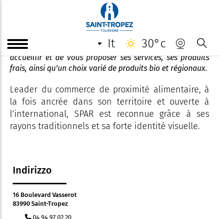
SPAR Saint Tropez
it
30°c
Notre magasin SPAR Saint Tropez est ravi de vous
accueillir et de vous proposer ses services, ses produits
frais, ainsi qu’un choix varié de produits bio et régionaux.
Leader du commerce de proximité alimentaire, à
la fois ancrée dans son territoire et ouverte à
l’international, SPAR est reconnue grâce à ses
rayons traditionnels et sa forte identité visuelle.
Indirizzo
16 Boulevard Vasserot
83990 Saint-Tropez
04 94 97 02 20