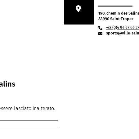
190, chemin des Salin
83990 Saint-Tropez
+33 (0)4 94 97 66 2
sports@ville-sain
alins
sere lasciato inalterato.