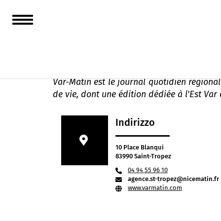
Var Matin - éditio
Var-Matin est le journal quotidien régional
de vie, dont une édition dédiée à l'Est Var 
Indirizzo
10 Place Blanqui
83990 Saint-Tropez
04 94 55 96 10
agence.st-tropez@nicematin.fr
www.varmatin.com