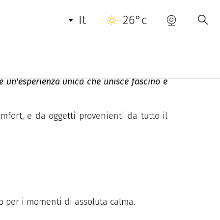
INFORMAZIONI UTILI
CONTATTO
it
26°c
re un'esperienza unica che unisce fascino e
ort, e da oggetti provenienti da tutto il
so per i momenti di assoluta calma.